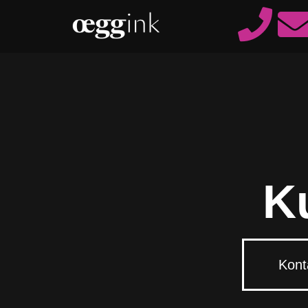
K
Kont