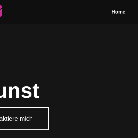
Home
unst
aktiere mich